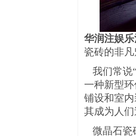
华润注娱乐
瓷砖的非凡
我们常说
一种新型环
铺设和室内
其成为人们
微晶石瓷