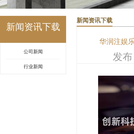
新闻资讯下载
新闻资讯下载
华润注娱
公司新闻
发布日
行业新闻