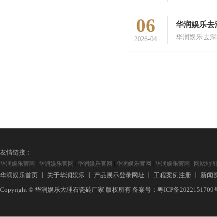
06
华润娱乐去
华润娱乐去深
2026-04
友情链接：
华润娱乐官网
|
华润娱乐官网
|
华润娱乐官网
|
华润娱乐官网
|
华润娱乐官网
|
网站地图
华润娱乐首页
丨
关于华润娱乐
丨
产品展示登录网址
丨
工程案例注册
丨
新闻
Copyright © 华润娱乐大理石瓷砖厂家 版权所有 备案号：
粤ICP备2022151709